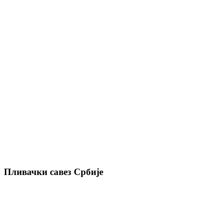
Пливачки савез Србије
Благоја Паровића 150, Београд
+381 (0)11 357 29 85