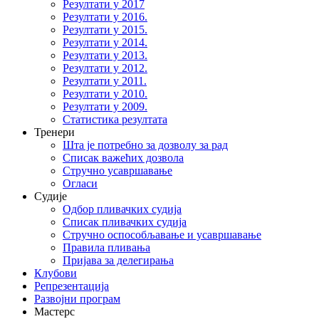
Резултати у 2017
Резултати у 2016.
Резултати у 2015.
Резултати у 2014.
Резултати у 2013.
Резултати у 2012.
Резултати у 2011.
Резултати у 2010.
Резултати у 2009.
Статистика резултата
Тренери
Шта је потребно за дозволу за рад
Списак важећих дозвола
Стручно усавршавање
Огласи
Судије
Одбор пливачких судија
Списак пливачких судија
Стручно оспособљавање и усавршавање
Правила пливања
Пријава за делегирања
Клубови
Репрезентација
Развојни програм
Мастерс