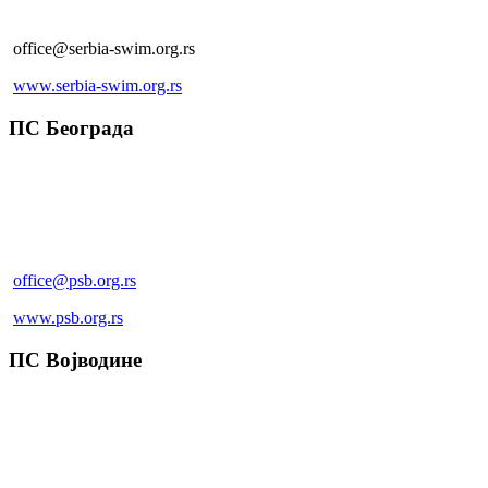
+381 (0)11 357 29 86 (факс)
office@serbia-swim.org.rs
www.serbia-swim.org.rs
ПС Београда
Љутице Богдана 1а, Београд
+381 60 0207 507
+381 60 0207 507
office@psb.org.rs
www.psb.org.rs
ПС Војводине
Масарикова 25, Нови Сад
+381 (0)21 4737 160
+381 (0)21 4737 160