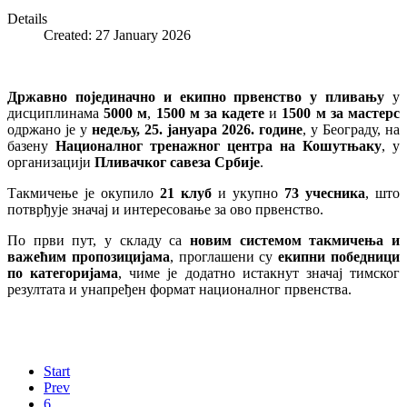
Details
Created: 27 January 2026
Државно појединачно и екипно првенство у пливању
у
дисциплинама
5000 м
,
1500 м за кадете
и
1500 м за мастерс
одржано је у
недељу, 25. јануара 2026. године
, у Београду, на
базену
Националног тренажног центра на Кошутњаку
, у
организацији
Пливачког савеза Србије
.
Такмичење је окупило
21 клуб
и укупно
73 учесника
, што
потврђује значај и интересовање за ово првенство.
По први пут, у складу са
новим системом такмичења и
важећим пропозицијама
, проглашени су
екипни победници
по категоријама
, чиме је додатно истакнут значај тимског
резултата и унапређен формат националног првенства.
Start
Prev
6