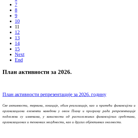
7
8
9
10
11
12
13
14
15
Next
End
План активности за 2026.
План активности репрезентације за 2026. годину
Све активности, термини, локације, обим реализације, као и пратећи финансијски и
организациони елементи наведени у овом Плану и програму рада репрезентације
подложни су изменама, у зависности од расположивих финансијских средстава,
организационих и техничких могућности, као и других објективних околности.