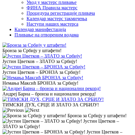
Увод у мастерс пливање
ФИНА Правила мастерс
Процедура регистрације пливача
Календар мастерс такмичења
Наступи наших мастерса
Календар манифестација
Пливање на отвореним водама
Бронза за Србију у штафети!
Јустин Цветков – ЗЛАТО за Србију!
Јустин Цветков – БРОНЗА за Србију!
Немањa Максић БРОНЗА за Србију!
Андреј Барна – бронза и национални рекорд!
ТИМСКИ ДУХ, СРЦЕ И ЗЛАТО ЗА СРБИЈУ!
Бронза за Србију у штафети!
Јустин Цветков –
ЗЛАТО за Србију!
Јустин Цветков –