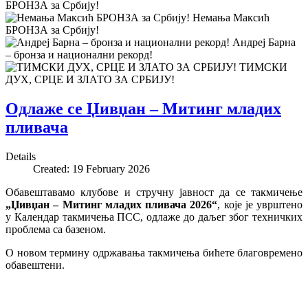
БРОНЗА за Србију!
Немањa Максић
БРОНЗА за Србију!
Андреј Барна
– бронза и национални рекорд!
ТИМСКИ
ДУХ, СРЦЕ И ЗЛАТО ЗА СРБИЈУ!
Одлаже се Џивџан – Митинг младих
пливача
Details
Created: 19 February 2026
Обавештавамо клубове и стручну јавност да се такмичење
„Џивџан – Митинг младих пливача 2026“
, које је уврштено
у Календар такмичења ПСС, одлаже до даљег због техничких
проблема са базеном.
О новом термину одржавања такмичења бићете благовремено
обавештени.