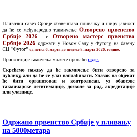
Пливачки савез Србије обавештава пливачку и ширу јавност
Отворено првенство
да ће се међународно такмичење
Србије 2026
Отворено мастерс првенство
и
Србије 2026
одржати у Новом Саду у Футогу, на базену
СЦ "Футог"
од петка 6. марта до недеље 8. марта 2026. године.
Пропозиције тамичења можете пронаћи
овде.
Скрећемо пажњу да ће такмичење бити отворено за
публику, али да ће се улаз наплаћивати. Улазак на објекат
ће бити организован и контролисан, уз обавезне
такмичарске легитимације, дозволе за рад, акредитације
или улазнице.
Одржано првенство Србије у пливању
на 5000метара