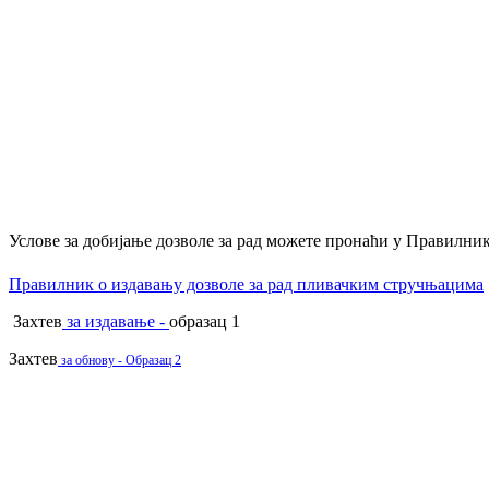
Услове за добијање дозволе за рад можете пронаћи у Правилни
Правилник о издавању дозволе за рад пливачким стручњацима
Захтев
за издавање -
образац 1
Захтев
за обнову - Образац 2