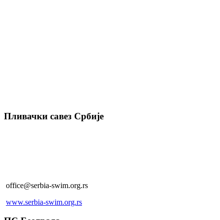
Пливачки савез Србије
Благоја Паровића 150, Београд
+381 (0)11 357 29 85
+381 (0)11 357 29 86 (факс)
office@serbia-swim.org.rs
www.serbia-swim.org.rs