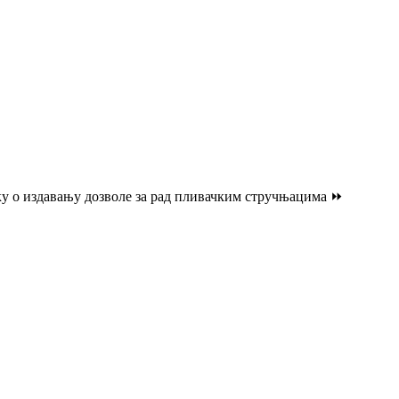
ку о издавању дозволе за рад пливачким стручњацима ⏩