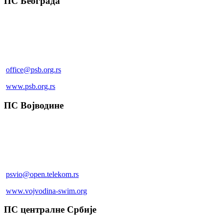
ПС Београда
Љутице Богдана 1а, Београд
+381 60 0207 507
+381 60 0207 507
office@psb.org.rs
www.psb.org.rs
ПС Војводине
Масарикова 25, Нови Сад
+381 (0)21 4737 160
+381 (0)21 4737 160
psvio@open.telekom.rs
www.vojvodina-swim.org
ПС централне Србије