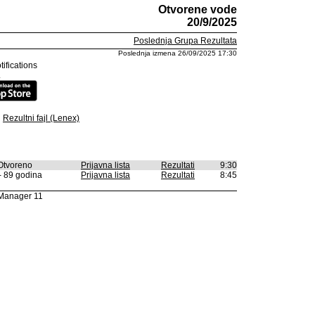
Otvorene vode
20/9/2025
Poslednja Grupa Rezultata
Poslednja izmena 26/09/2025 17:30
tifications
.
Rezultni fajl (Lenex)
Otvoreno
Prijavna lista
Rezultati
9:30
- 89 godina
Prijavna lista
Rezultati
8:45
Manager 11