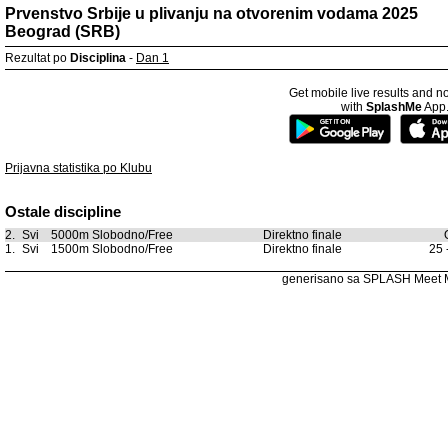
Prvenstvo Srbije u plivanju na otvorenim vodama 2025
Beograd (SRB)
Rezultat po
Disciplina
-
Dan 1
Get mobile live results and no
with
SplashMe
App
Prijavna statistika po Klubu
Ostale discipline
2.
Svi
5000m Slobodno/Free
Direktno finale
1.
Svi
1500m Slobodno/Free
Direktno finale
25 
generisano sa SPLASH Meet 