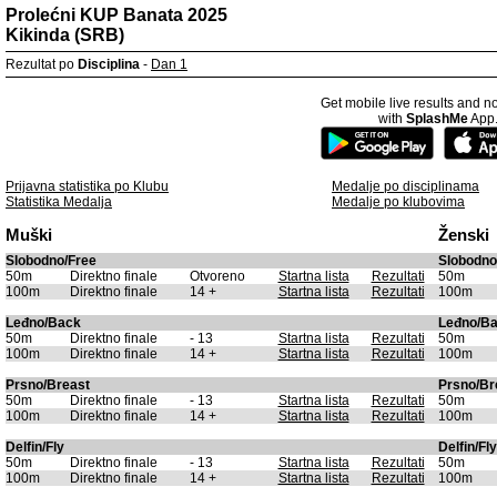
Prolećni KUP Banata 2025
Kikinda (SRB)
Rezultat po
Disciplina
-
Dan 1
Get mobile live results and no
with
SplashMe
App
Prijavna statistika po Klubu
Medalje po disciplinama
Statistika Medalja
Medalje po klubovima
Muški
Ženski
Slobodno/Free
Slobodno
50m
Direktno finale
Otvoreno
Startna lista
Rezultati
50m
100m
Direktno finale
14 +
Startna lista
Rezultati
100m
Leđno/Back
Leđno/B
50m
Direktno finale
- 13
Startna lista
Rezultati
50m
100m
Direktno finale
14 +
Startna lista
Rezultati
100m
Prsno/Breast
Prsno/Br
50m
Direktno finale
- 13
Startna lista
Rezultati
50m
100m
Direktno finale
14 +
Startna lista
Rezultati
100m
Delfin/Fly
Delfin/Fly
50m
Direktno finale
- 13
Startna lista
Rezultati
50m
100m
Direktno finale
14 +
Startna lista
Rezultati
100m