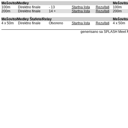
Mešovito/Medley
Mešovito
100m
Direktno finale
- 13
Startna lista
Rezultati
100m
200m
Direktno finale
14 +
Startna lista
Rezultati
200m
Mešovito/Medley Štafete/Relay
Mešovito
4 x 50m
Direktno finale
Otvoreno
Startna lista
Rezultati
4 x 50m
generisano sa SPLASH Meet 