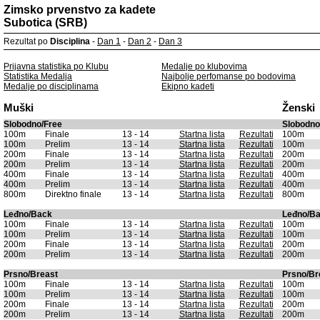
Zimsko prvenstvo za kadete
Subotica (SRB)
Rezultat po
Disciplina
-
Dan 1
-
Dan 2
-
Dan 3
Prijavna statistika po Klubu
Medalje po klubovima
Statistika Medalja
Najbolje perfomanse po bodovima
Medalje po disciplinama
Ekipno kadeti
Muški
Ženski
Slobodno/Free
Slobodno
100m
Finale
13 - 14
Startna lista
Rezultati
100m
100m
Prelim
13 - 14
Startna lista
Rezultati
100m
200m
Finale
13 - 14
Startna lista
Rezultati
200m
200m
Prelim
13 - 14
Startna lista
Rezultati
200m
400m
Finale
13 - 14
Startna lista
Rezultati
400m
400m
Prelim
13 - 14
Startna lista
Rezultati
400m
800m
Direktno finale
13 - 14
Startna lista
Rezultati
800m
Leđno/Back
Leđno/B
100m
Finale
13 - 14
Startna lista
Rezultati
100m
100m
Prelim
13 - 14
Startna lista
Rezultati
100m
200m
Finale
13 - 14
Startna lista
Rezultati
200m
200m
Prelim
13 - 14
Startna lista
Rezultati
200m
Prsno/Breast
Prsno/Br
100m
Finale
13 - 14
Startna lista
Rezultati
100m
100m
Prelim
13 - 14
Startna lista
Rezultati
100m
200m
Finale
13 - 14
Startna lista
Rezultati
200m
200m
Prelim
13 - 14
Startna lista
Rezultati
200m