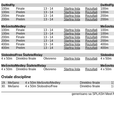
Delfin/Fly
Delfin/Fly
100m
Finale
13 - 14
Startna lista
Rezultati
100m
100m
Prelim
13 - 14
Startna lista
Rezultati
100m
200m
Finale
13 - 14
Startna lista
Rezultati
200m
200m
Prelim
13 - 14
Startna lista
Rezultati
200m
Mešovito/Medley
Mešovito
100m
Finale
13 - 14
Startna lista
Rezultati
100m
100m
Prelim
13 - 14
Startna lista
Rezultati
100m
200m
Finale
13 - 14
Startna lista
Rezultati
200m
200m
Prelim
13 - 14
Startna lista
Rezultati
200m
400m
Finale
13 - 14
Startna lista
Rezultati
400m
400m
Prelim
13 - 14
Startna lista
Rezultati
400m
Slobodno/Free Štafete/Relay
Slobodno
4 x 50m
Direktno finale
Otvoreno
Startna lista
Rezultati
4 x 50m
Mešovito/Medley Štafete/Relay
Mešovito
4 x 50m
Direktno finale
Otvoreno
Startna lista
Rezultati
4 x 50m
Ostale discipline
19.
Mešano
4 x 50m Mešovito/Medley
Direktno finale
1
30.
Mešano
4 x 50m Slobodno/Free
Direktno finale
1
generisano sa SPLASH Meet 