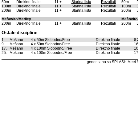
50m
Direktno finale
11 +
Startna lista
Rezultati
50m
100m
Direktno finale
11 +
Startna lista
Rezultati
100m
200m
Direktno finale
11 +
Startna lista
Rezultati
200m
Mešovito/Medley
Mešovito
200m
Direktno finale
11 +
Startna lista
Rezultati
200m
Ostale discipline
1.
Mešano
4 x 50m Slobodno/Free
Direktno finale
8:
9.
Mešano
4 x 50m Slobodno/Free
Direktno finale
16
17.
Mešano
4 x 100m Slobodno/Free
Direktno finale
10
25.
Mešano
4 x 100m Slobodno/Free
Direktno finale
17
generisano sa SPLASH Meet 