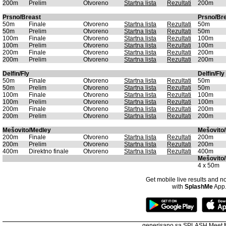
200m
Prelim
Otvoreno
Startna lista
Rezultati
200m
Prsno/Breast
Prsno/Br
50m
Finale
Otvoreno
Startna lista
Rezultati
50m
50m
Prelim
Otvoreno
Startna lista
Rezultati
50m
100m
Finale
Otvoreno
Startna lista
Rezultati
100m
100m
Prelim
Otvoreno
Startna lista
Rezultati
100m
200m
Finale
Otvoreno
Startna lista
Rezultati
200m
200m
Prelim
Otvoreno
Startna lista
Rezultati
200m
Delfin/Fly
Delfin/Fly
50m
Finale
Otvoreno
Startna lista
Rezultati
50m
50m
Prelim
Otvoreno
Startna lista
Rezultati
50m
100m
Finale
Otvoreno
Startna lista
Rezultati
100m
100m
Prelim
Otvoreno
Startna lista
Rezultati
100m
200m
Finale
Otvoreno
Startna lista
Rezultati
200m
200m
Prelim
Otvoreno
Startna lista
Rezultati
200m
Mešovito/Medley
Mešovito
200m
Finale
Otvoreno
Startna lista
Rezultati
200m
200m
Prelim
Otvoreno
Startna lista
Rezultati
200m
400m
Direktno finale
Otvoreno
Startna lista
Rezultati
400m
Mešovito/
4 x 50m
Get mobile live results and no
with
SplashMe
App
generisano sa SPLASH Meet 