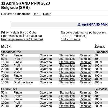
11 April GRAND PRIX 2023
Belgrade (SRB)
Rezultat po
Disciplina
-
Dan 1
-
Dan 2
11. April GRAND PRIX
Prijavna statistika po Klubu
Najbolje perfomanse po bodovima
Progresija takmičara (Detaljna)
11 APRIL muskarci
Progresija takmičara (Sumarno)
11 APRIL zene
Muški
Ženski
Slobodno/Free
Slobodno
50m
Finale
Otvoreno
Startna lista
Rezultati
50m
50m
Prelim
Otvoreno
Startna lista
Rezultati
50m
100m
Finale
Otvoreno
Startna lista
Rezultati
100m
100m
Prelim
Otvoreno
Startna lista
Rezultati
100m
200m
Finale
Otvoreno
Startna lista
Rezultati
200m
200m
Prelim
Otvoreno
Startna lista
Rezultati
200m
400m
Finale
Otvoreno
Startna lista
Rezultati
400m
400m
Prelim
Otvoreno
Startna lista
Rezultati
400m
1500m
Direktno finale
Otvoreno
Startna lista
Rezultati
800m
Leđno/Back
Leđno/Ba
50m
Finale
Otvoreno
Startna lista
Rezultati
50m
50m
Prelim
Otvoreno
Startna lista
Rezultati
50m
100m
Finale
Otvoreno
Startna lista
Rezultati
100m
100m
Prelim
Otvoreno
Startna lista
Rezultati
100m
200m
Finale
Otvoreno
Startna lista
Rezultati
200m