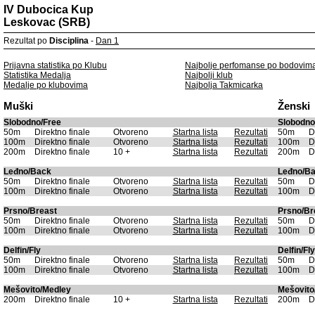
IV Dubocica Kup
Leskovac (SRB)
Rezultat po
Disciplina
-
Dan 1
Prijavna statistika po Klubu
Najbolje perfomanse po bodovim
Statistika Medalja
Najbolji klub
Medalje po klubovima
Najbolja Takmicarka
Muški
Ženski
Slobodno/Free
Slobodno
50m
Direktno finale
Otvoreno
Startna lista
Rezultati
50m
D
100m
Direktno finale
Otvoreno
Startna lista
Rezultati
100m
D
200m
Direktno finale
10 +
Startna lista
Rezultati
200m
D
Leđno/Back
Leđno/B
50m
Direktno finale
Otvoreno
Startna lista
Rezultati
50m
D
100m
Direktno finale
Otvoreno
Startna lista
Rezultati
100m
D
Prsno/Breast
Prsno/Br
50m
Direktno finale
Otvoreno
Startna lista
Rezultati
50m
D
100m
Direktno finale
Otvoreno
Startna lista
Rezultati
100m
D
Delfin/Fly
Delfin/Fly
50m
Direktno finale
Otvoreno
Startna lista
Rezultati
50m
D
100m
Direktno finale
Otvoreno
Startna lista
Rezultati
100m
D
Mešovito/Medley
Mešovito
200m
Direktno finale
10 +
Startna lista
Rezultati
200m
D