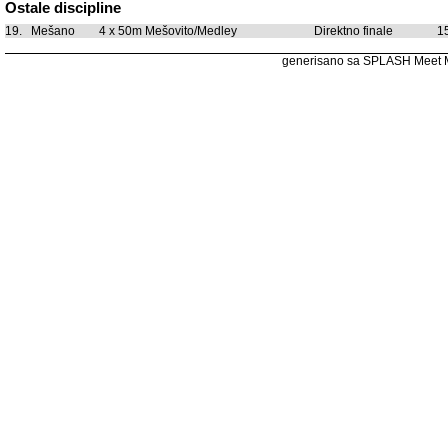
Ostale discipline
19.
Mešano
4 x 50m Mešovito/Medley
Direktno finale
1
generisano sa SPLASH Meet 