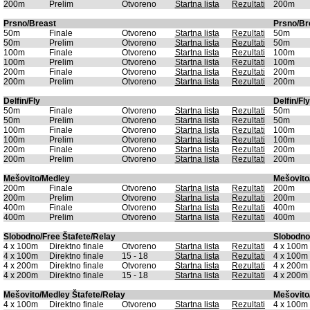
200m
Prelim
Otvoreno
Startna lista
Rezultati
200m
Prsno/Breast
Prsno/Br
50m
Finale
Otvoreno
Startna lista
Rezultati
50m
50m
Prelim
Otvoreno
Startna lista
Rezultati
50m
100m
Finale
Otvoreno
Startna lista
Rezultati
100m
100m
Prelim
Otvoreno
Startna lista
Rezultati
100m
200m
Finale
Otvoreno
Startna lista
Rezultati
200m
200m
Prelim
Otvoreno
Startna lista
Rezultati
200m
Delfin/Fly
Delfin/Fly
50m
Finale
Otvoreno
Startna lista
Rezultati
50m
50m
Prelim
Otvoreno
Startna lista
Rezultati
50m
100m
Finale
Otvoreno
Startna lista
Rezultati
100m
100m
Prelim
Otvoreno
Startna lista
Rezultati
100m
200m
Finale
Otvoreno
Startna lista
Rezultati
200m
200m
Prelim
Otvoreno
Startna lista
Rezultati
200m
Mešovito/Medley
Mešovito
200m
Finale
Otvoreno
Startna lista
Rezultati
200m
200m
Prelim
Otvoreno
Startna lista
Rezultati
200m
400m
Finale
Otvoreno
Startna lista
Rezultati
400m
400m
Prelim
Otvoreno
Startna lista
Rezultati
400m
Slobodno/Free Štafete/Relay
Slobodno
4 x 100m
Direktno finale
Otvoreno
Startna lista
Rezultati
4 x 100m
4 x 100m
Direktno finale
15 - 18
Startna lista
Rezultati
4 x 100m
4 x 200m
Direktno finale
Otvoreno
Startna lista
Rezultati
4 x 200m
4 x 200m
Direktno finale
15 - 18
Startna lista
Rezultati
4 x 200m
Mešovito/Medley Štafete/Relay
Mešovito
4 x 100m
Direktno finale
Otvoreno
Startna lista
Rezultati
4 x 100m