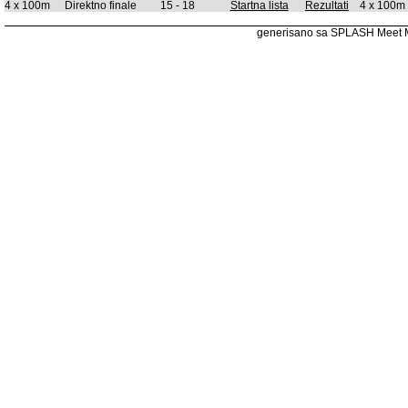
4 x 100m
Direktno finale
15 - 18
Startna lista
Rezultati
4 x 100m
generisano sa SPLASH Meet 