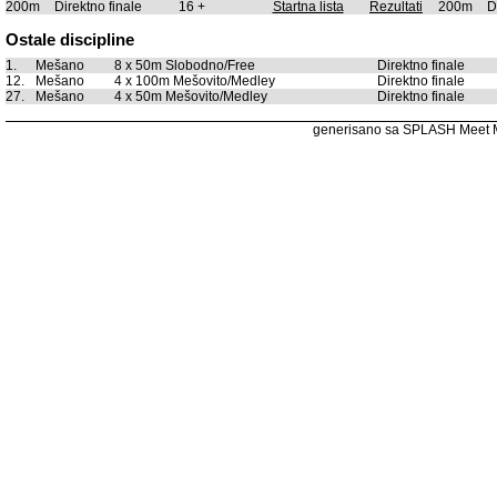
200m
Direktno finale
16 +
Startna lista
Rezultati
200m
D
Ostale discipline
1.
Mešano
8 x 50m Slobodno/Free
Direktno finale
12.
Mešano
4 x 100m Mešovito/Medley
Direktno finale
27.
Mešano
4 x 50m Mešovito/Medley
Direktno finale
generisano sa SPLASH Meet 