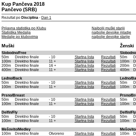
Kup Pančeva 2018
Pančevo (SRB)
Rezultat po
Disciplina
-
Dan 1
Prijavna statistika po Klubu
Najbolji muški stariji
Statistika Medalja
najbolje devojke mladje
Medalje po klubovima
najbolje devojke starije
Muški
Ženski
Slobodno/Free
Slobodno
50m
Direktno finale
- 10
Startna lista
Rezultati
50m
D
100m
Direktno finale
11 +
Startna lista
Rezultati
100m
D
200m
Direktno finale
16 +
Startna lista
Rezultati
200m
D
400m
Direktno finale
11 +
Startna lista
Rezultati
400m
D
Leđno/Back
Leđno/B
50m
Direktno finale
- 10
Startna lista
Rezultati
50m
D
100m
Direktno finale
11 +
Startna lista
Rezultati
100m
D
Prsno/Breast
Prsno/Br
50m
Direktno finale
- 10
Startna lista
Rezultati
50m
D
100m
Direktno finale
11 +
Startna lista
Rezultati
100m
D
Delfin/Fly
Delfin/Fly
50m
Direktno finale
- 10
Startna lista
Rezultati
50m
D
100m
Direktno finale
11 +
Startna lista
Rezultati
100m
D
Mešovito/Medley
Mešovito
100m
Direktno finale
Otvoreno
Startna lista
Rezultati
100m
D